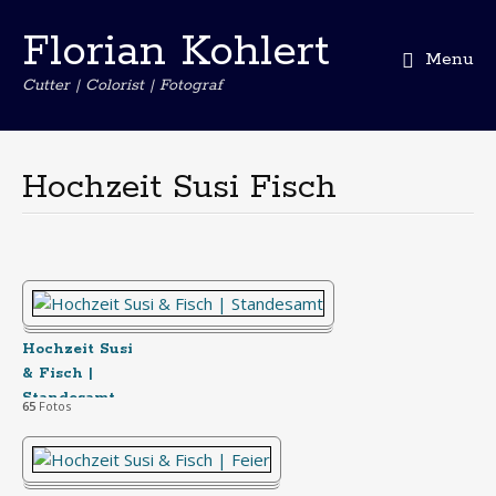
Florian Kohlert
Menu
Cutter | Colorist | Fotograf
Skip
to
content
Hochzeit Susi Fisch
Hochzeit Susi
& Fisch |
Standesamt
65
Fotos